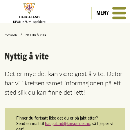
MENY
HAUGALAND
KFUK-KFUM-
speidere
FORSIDE
NYTTIG Å VITE
Nyttig å vite
Det er mye det kan være greit å vite. Defor
har vi i kretsen samet informasjonen på ett
sted slik du kan finne det lett!
Finner du fortsatt ikke det du er på jakt etter?
Send en mail til
haugaland@kmspeider.no
, så hjelper vi
deg!