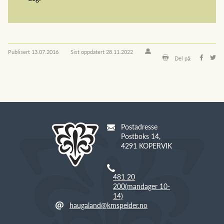
Publisert
13.07.2016
Sist oppdatert
28.11.2022
Del på:
Postadresse
Postboks 14,
4291 KOPERVIK
481 20
200(mandager 10-
14)
haugaland@kmspeider.no